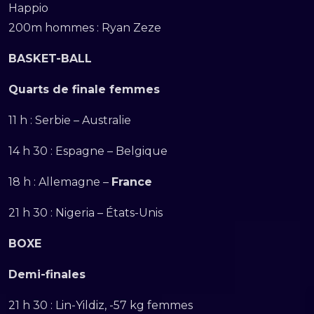
Happio
200m hommes : Ryan Zeze
BASKET-BALL
Quarts de finale femmes
11 h : Serbie – Australie
14 h 30 : Espagne – Belgique
18 h : Allemagne –
France
21 h 30 : Nigeria – États-Unis
BOXE
Demi-finales
21 h 30 : Lin-Yildiz, -57 kg femmes