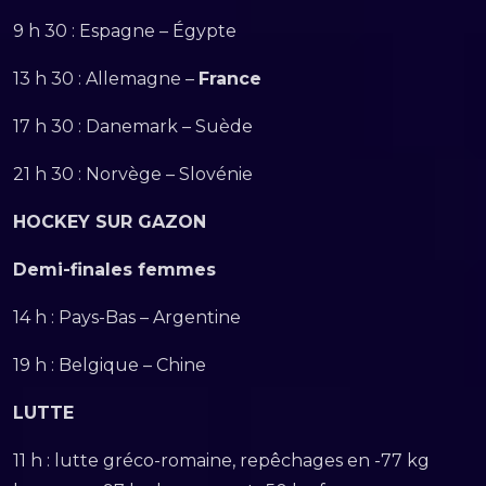
9 h 30 : Espagne – Égypte
13 h 30 : Allemagne –
France
17 h 30 : Danemark – Suède
21 h 30 : Norvège – Slovénie
HOCKEY SUR GAZON
Demi-finales femmes
14 h : Pays-Bas – Argentine
19 h : Belgique – Chine
LUTTE
11 h : lutte gréco-romaine, repêchages en -77 kg