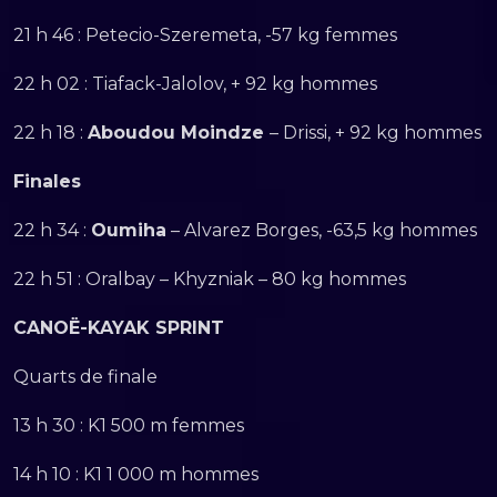
21 h 46 : Petecio-Szeremeta, -57 kg femmes
22 h 02 : Tiafack-Jalolov, + 92 kg hommes
22 h 18 :
Aboudou Moindze
– Drissi, + 92 kg hommes
Finales
22 h 34 :
Oumiha
– Alvarez Borges, -63,5 kg hommes
22 h 51 : Oralbay – Khyzniak – 80 kg hommes
CANOË-KAYAK SPRINT
Quarts de finale
13 h 30 : K1 500 m femmes
14 h 10 : K1 1 000 m hommes