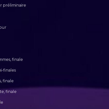
 préliminaire
our
)
mmes, finale
-finales
 finale
e, finale
le