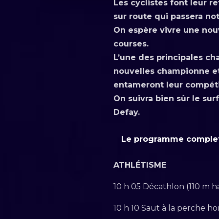
Les cyclistes font leur 
sur route qui passera no
On espère vivre une nouv
courses.
L’une des principales ch
nouvelles championne et
entameront leur compétit
On suivra bien sûr le sur
Defay.
Le programme comple
ATHLÉTISME
10 h 05 Décathlon (110 m ha
10 h 10 Saut à la perche h