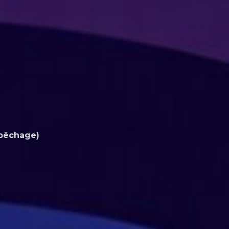
epêchage)