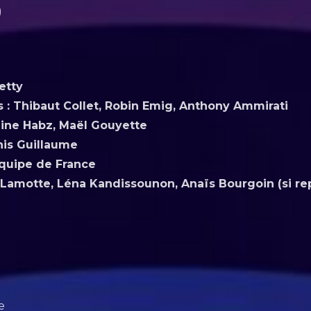
)
etty
 : Thibaut Collet, Robin Emig, Anthony Ammirati
ine Habz, Maël Gouyette
nis Guillaume
équipe de France
Lamotte, Léna Kandissounon, Anaïs Bourgoin (si r
e