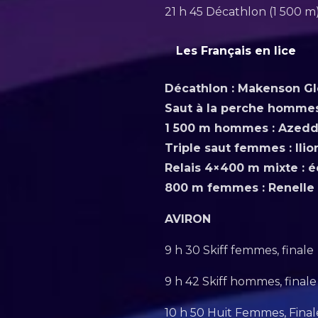
21 h 45 Décathlon (1 500 m
Les Français en lice
Décathlon : Makenson Gl
Saut à la perche hommes
1 500 m hommes : Azedd
Triple saut femmes : Ilio
Relais 4×400 m mixte : 
800 m femmes : Renelle 
AVIRON
9 h 30 Skiff femmes, finale
9 h 42 Skiff hommes, finale
10 h 50 Huit Femmes, Final