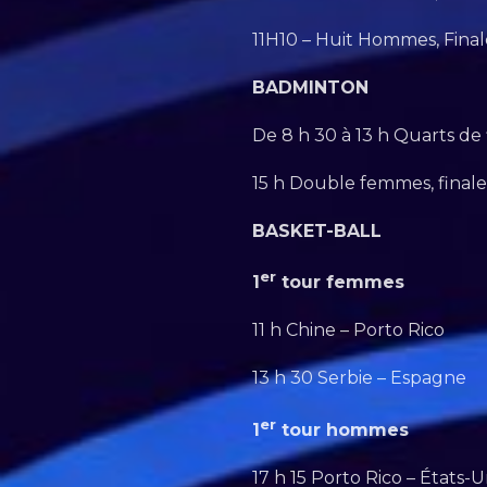
11H10 – Huit Hommes, Final
BADMINTON
De 8 h 30 à 13 h Quarts de
15 h Double femmes, finale
BASKET-BALL
er
1
tour femmes
11 h Chine – Porto Rico
13 h 30 Serbie – Espagne
er
1
tour hommes
17 h 15 Porto Rico – États-U