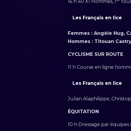
16 h 40 X1 Hommes, 1
tou
Les Français en lice
Femmes : Angèle Hug, Ca
Hommes : Titouan Castry
CYCLISME SUR ROUTE
11 h Course en ligne homm
Les Français en lice
Julian Alaphilippe, Christ
ÉQUITATION
10 h Dressage par équipes m