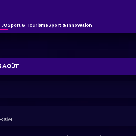
 JO
Sport & Tourisme
Sport & Innovation
3 AOÛT
portive.