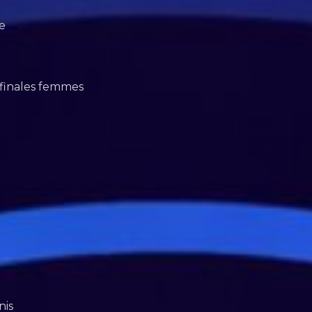
e
 finales femmes
nis