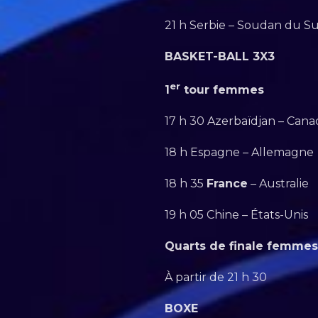
21 h Serbie – Soudan du S
BASKET-BALL 3X3
er
1
tour femmes
17 h 30 Azerbaïdjan – Cana
18 h Espagne – Allemagne
18 h 35
France
– Australie
19 h 05 Chine – États-Unis
Quarts de finale femmes
À partir de 21 h 30
BOXE