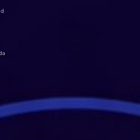
ud
da