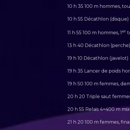
10 h 35 100 m hommes, tour
10 h 55 Décathlon (disque)
er
11 h 55 100 m hommes, 1
t
13 h 40 Décathlon (perche
19 h 10 Décathlon (javelot)
19 h 35 Lancer de poids ho
19 h 50 100 m femmes, demi
20 h 20 Triple saut femmes,
20 h 55 Relais 4×400 m mixt
21 h 20 100 m femmes, fina