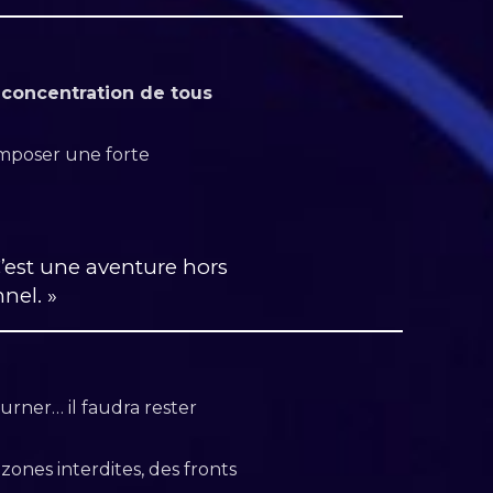
e
concentration de tous
imposer une forte
C’est une aventure hors
nel. »
urner… il faudra rester
zones interdites, des fronts