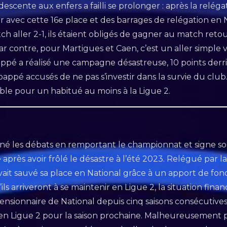
escente aux enfers a failli se prolonger : après la relégat
peur avec cette 16e place et des barrages de relégation en
 aller 2-1, ils étaient obligés de gagner au match retour.
ar contre, pour Martigues et Caen, c’est un aller simple v
ppé a réalisé une campagne désastreuse, 10 points derri
appé accusés de ne pas s’investir dans la survie du club
ble pour un habitué au moins à la Ligue 2.
né les débats en remportant le championnat et signe so
rès avoir frôlé le désastre à l’été 2023. Relégué par l
 avait sauvé sa place en National grâce à un apport de fo
’ils arriveront à se maintenir en Ligue 2, la situation fina
ensionnaire de National depuis cinq saisons consécutives
en Ligue 2 pour la saison prochaine. Malheureusement p