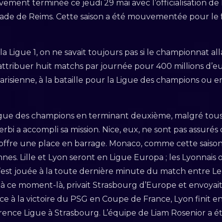
tivement terminée ce jeudi 29 mai avec l’officialisation d
ade de Reims. Cette saison a été mouvementée pour le foo
 Ligue 1, on ne savait toujours pas si le championnat alla
u attribuer huit matchs par journée pour 400 millions d’e
arisienne, à la bataille pour la Ligue des champions ou 
Ligue des champions en terminant deuxième, malgré tou
erbi a accompli sa mission. Nice, eux, ne sont pas assurés
offre une place en barrage. Monaco, comme cette saison
es. Lille et Lyon seront en Ligue Europa ; les Lyonnai
 s’est jouée à la toute dernière minute du match entre L
 à ce moment-là, privait Strasbourg d’Europe et envoyai
ce à la victoire du PSG en Coupe de France, Lyon finit en
ence Ligue à Strasbourg. L’équipe de Liam Rosenior a ét