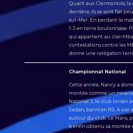
Quant aux Clermontois, la d
dernière, ils se sont fait 
sur-Mer. En perdant le match
1-3 en terre boulonnaise. P
qui appartient au clan Mba
contestations contre les Mb
donne une relégation terri
Championnat National
Cette année, Nancy a domi
montée comme un miracle ap
National 3, le club lorrain
Sedan, banni en R3. À voir s
autour du club. Le Mans, p
a enfin obtenu sa montée 