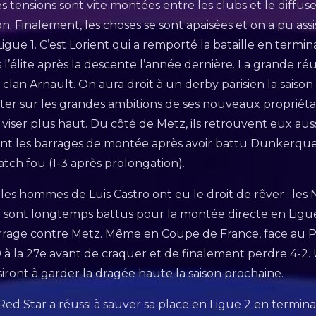
les tensions sont vite montées entre les clubs et le diffu
ion. Finalement, les choses se sont apaisées et on a pu assi
gue 1. C’est Lorient qui a remporté la bataille en termi
élite après la descente l’année dernière. La grande réus
 clan Arnault. On aura droit à un derby parisien la sais
ter sur les grandes ambitions de ses nouveaux propriéta
viser plus haut. Du côté de Metz, ils retrouvent eux aussi
rtent les barrages de montée après avoir battu Dunkerqu
tch fou (1-3 après prolongation).
es hommes de Luis Castro ont eu le droit de rêver : les
se sont longtemps battus pour la montée directe en Ligue
rrage contre Metz. Même en Coupe de France, face au PS
à la 27e avant de craquer et de finalement perdre 4-2
ussiront à garder la dragée haute la saison prochaine.
 Red Star a réussi à sauver sa place en Ligue 2 en termin