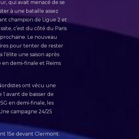
seur, qui avait menacé de se
ster à une bataille assez
nant champion de Ligue 2 et
site, c’est du côté du Paris
on prochaine. Le nouveau
ires pour tenter de rester
 l’élite une saison après
e en demi-finale et Reims
 Nordistes ont vécu une
 1 avant de baisser de
G en demi-finale, les
. Une campagne 24/25
ant 15e devant Clermont.