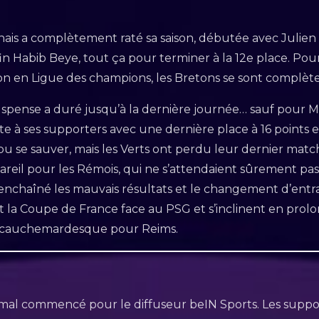
nais a complètement raté sa saison, débutée avec Julie
fin Habib Beye, tout ça pour terminer à la 12e place. P
ation en Ligue des champions, les Bretons se sont compl
uspense a duré jusqu’à la dernière journée… sauf pour Mo
te à ses supporters avec une dernière place à 16 points et
 pu se sauver, mais les Verts ont perdu leur dernier mat
areil pour les Rémois, qui ne s’attendaient sûrement pas
t enchaîné les mauvais résultats et le changement d’entr
t la Coupe de France face au PSG et s’inclinent en prol
on cauchemardesque pour Reims.
t mal commencé pour le diffuseur beIN Sports. Les suppor