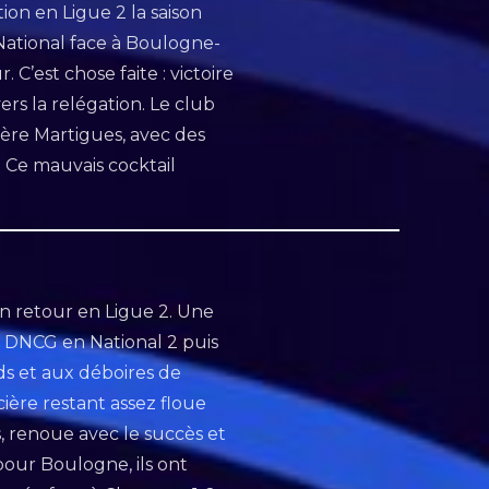
ion en Ligue 2 la saison
 National face à Boulogne-
 C’est chose faite : victoire
ers la relégation. Le club
ère Martigues, avec des
. Ce mauvais cocktail
n retour en Ligue 2. Une
a DNCG en National 2 puis
nds et aux déboires de
ncière restant assez floue
, renoue avec le succès et
our Boulogne, ils ont