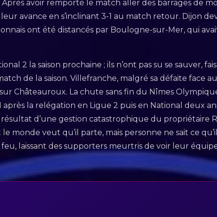
. Après avoir remporté le match aller des barrages de mo
er leur avance en s’inclinant 3-1 au match retour. Dijon 
Dijonnais ont été distancés par Boulogne-sur-Mer, qui avai
nal 2 la saison prochaine ; ils n’ont pas su se sauver, fa
tch de la saison. Villefranche, malgré sa défaite face a
e sur Châteauroux. La chute sans fin du Nîmes Olympiqu
après la relégation en Ligue 2 puis en National deux an
 résultat d’une gestion catastrophique du propriétaire Ra
le monde veut qu’il parte, mais personne ne sait ce qu’il 
t feu, laissant des supporters meurtris de voir leur équip