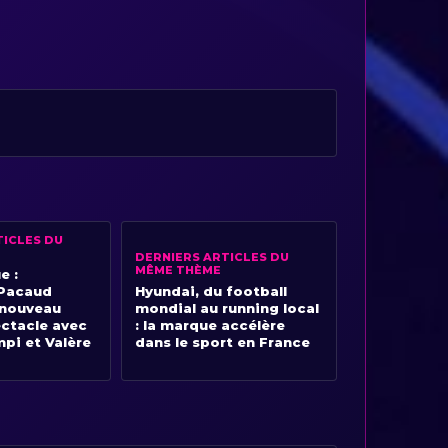
TICLES DU
DERNIERS ARTICLES DU
MÊME THÈME
e :
 Pacaud
Hyundai, du football
 nouveau
mondial au running local
ectacle avec
: la marque accélère
pi et Valère
dans le sport en France