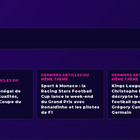
DERNIERS ARTICLES DU
DERNIERS AR
MÊME THÈME
MÊME THÈME
ICLES DU
Sport à Monaco : la
Kings Leagu
énégal de
Racing Stars Football
Christophe
tualités,
Cup lance le week-end
décrypte le
 Coupe du
du Grand Prix avec
football sp
Ronaldinho et les pilotes
Grégory Cam
de F1
Germain