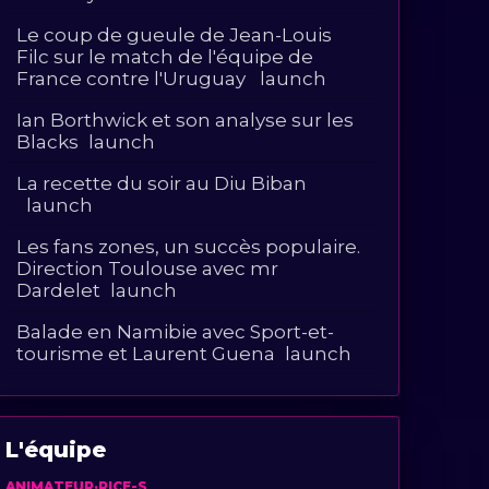
Le coup de gueule de Jean-Louis
Filc sur le match de l'équipe de
France contre l'Uruguay
launch
Ian Borthwick et son analyse sur les
Blacks
launch
La recette du soir au Diu Biban
launch
Les fans zones, un succès populaire.
Direction Toulouse avec mr
Dardelet
launch
Balade en Namibie avec Sport-et-
tourisme et Laurent Guena
launch
Pour la petite histoire... Ce soir rugby
en Nouvelle-Zélande et les
maoris
launch
L'équipe
ANIMATEUR·RICE-S