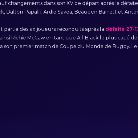
euf changements dans son XV de départ après la défaite 
k, Dalton Papali’i, Ardie Savea, Beauden Barrett et Ant
 partie des six joueurs reconduits après la
défaite 27-1
ainsi Richie McCaw en tant que All Black le plus capé de l
ra son premier match de Coupe du Monde de Rugby. Le 