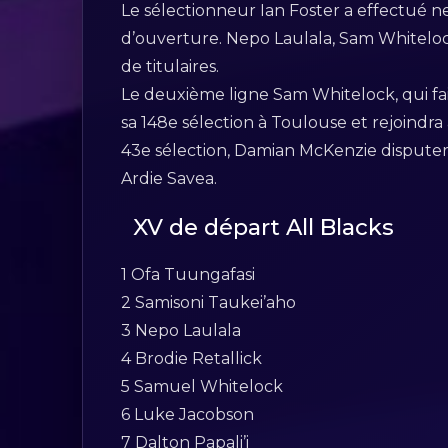
Le sélectionneur Ian Foster a effectué n
d’ouverture. Nepo Laulala, Sam Whiteloc
de titulaires.
Le deuxième ligne Sam Whitelock, qui fait
sa 148e sélection à Toulouse et rejoindra 
43e sélection, Damian McKenzie dispute
Ardie Savea.
XV de départ All Blacks
1 Ofa Tuungafasi
2 Samisoni Taukei’aho
3 Nepo Laulala
4 Brodie Retallick
5 Samuel Whitelock
6 Luke Jacobson
7 Dalton Papali’i