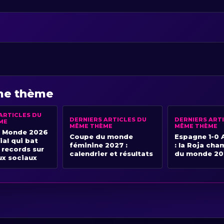
ême thème
ARTICLES DU
DERNIERS ARTICLES DU
DERNIERS ART
ME
MÊME THÈME
MÊME THÈME
 Monde 2026
Coupe du monde
Espagne 1-0 
ial qui bat
féminine 2027 :
: la Roja ch
 records sur
calendrier et résultats
du monde 2
ux sociaux