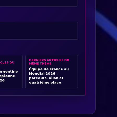
DERNIERS ARTICLES DU
ICLES DU
MÊME THÈME
Équipe de France au
Argentine
Mondial 2026 :
ampionne
parcours, bilan et
026
quatrième place