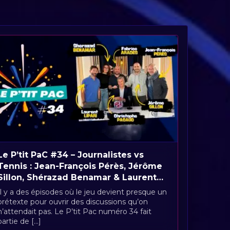
Le P’tit PaC #34 – Journalistes vs
Tennis : Jean-François Pérès, Jérôme
Sillon, Shérazad Benamar & Laurent
Lipari
Il y a des épisodes où le jeu devient presque un
prétexte pour ouvrir des discussions qu’on
n’attendait pas. Le P’tit Pac numéro 34 fait
partie de [...]