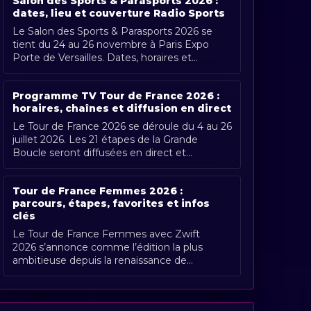
Salon des Sports & Parasports 2026 :
dates, lieu et couverture Radio Sports
Le Salon des Sports & Parasports 2026 se
tient du 24 au 26 novembre à Paris Expo
Porte de Versailles. Dates, horaires et
couverture Radio Sports.
Programme TV Tour de France 2026 :
horaires, chaînes et diffusion en direct
Le Tour de France 2026 se déroule du 4 au 26
juillet 2026. Les 21 étapes de la Grande
Boucle seront diffusées en direct et
gratuitement en France par France [...]
Tour de France Femmes 2026 :
parcours, étapes, favorites et infos
clés
Le Tour de France Femmes avec Zwift
2026 s’annonce comme l’édition la plus
ambitieuse depuis la renaissance de
l’épreuve. Organisée du 1er au 9 août 2026,
[...]