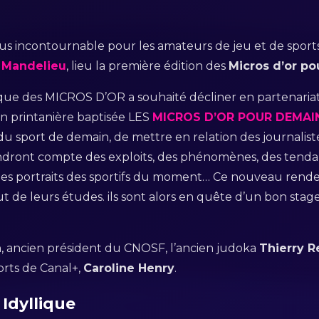
vous incontournable pour les amateurs de jeu et de spor
à Mandelieu
, lieu la première édition des
Micros d’or p
rique des MICROS D’OR a souhaité décliner en partenariat 
on printanière baptisée LES
MICROS D’OR POUR DEMAI
ix du sport de demain, de mettre en relation des journalis
endront compte des exploits, des phénomènes, des tenda
 les portraits des sportifs du moment… Ce nouveau rend
ut de leurs études. ils sont alors en quête d’un bon sta
a
, ancien président du CNOSF, l’ancien judoka
Thierry R
ports de Canal+,
Caroline Henry
.
 Idyllique