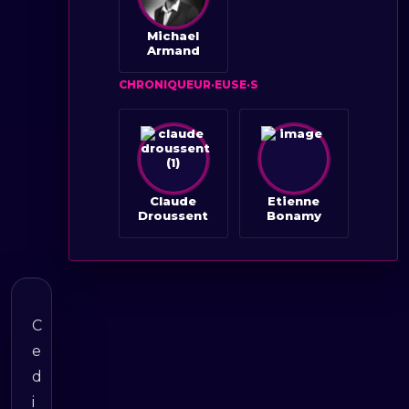
Michael
Armand
CHRONIQUEUR·EUSE·S
Claude
Etienne
Droussent
Bonamy
C
e
d
i