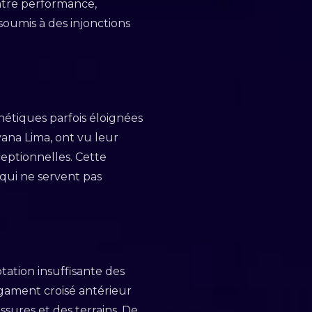
entre performance,
soumis à des injonctions
thétiques parfois éloignées
vana Lima, ont vu leur
eptionnelles. Cette
qui ne servent pas
tation insuffisante des
gament croisé antérieur
sures et des terrains. De