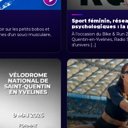
Sport féminin, rése
psychologiques : la 
r sur les petits bobos et
2026 du Vélodrome N
À l’occasion du Bike & Run 
nes d'un souci musculaire,
Yvelines
Quentin-en-Yvelines, Radio S
d’univers [...]