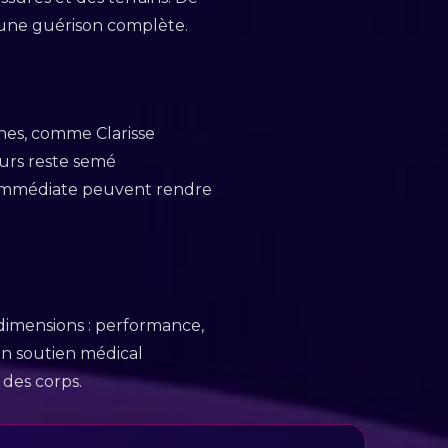
 une guérison complète.
ines, comme Clarisse
urs reste semé
 immédiate peuvent rendre
s dimensions : performance,
un soutien médical
 des corps.