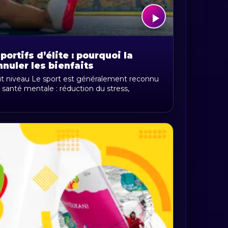
ortifs d’élite : pourquoi la
nuler les bienfaits
sport
ut niveau Le sport est généralement reconnu
la santé mentale : réduction du stress,