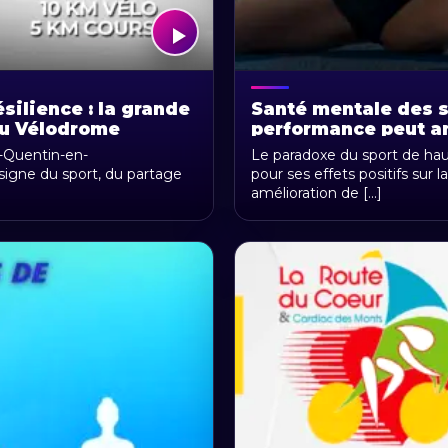
silience : la grande
Santé mentale des sp
au Vélodrome
performance peut an
lines
psychologiques du 
t-Quentin-en-
Le paradoxe du sport de ha
 signe du sport, du partage
pour ses effets positifs sur 
amélioration de [...]