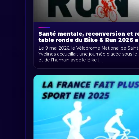
Santé mentale, reconversion et ré
table ronde du Bike & Run 2026 
National de Saint-Quentin-en-Yve
Le 9 mai 2026, le Vélodrome National de Sain
Yvelines accueillait une journée placée sous le
et de l’humain avec le Bike [...]