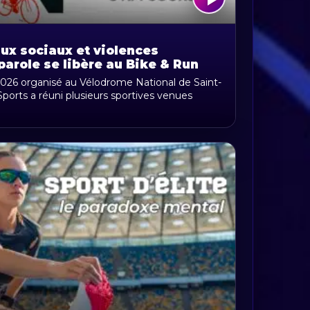
aux sociaux et violences
parole se libère au Bike & Run
ational de Saint-Quentin-en-
2026 organisé au Vélodrome National de Saint-
ports a réuni plusieurs sportives venues