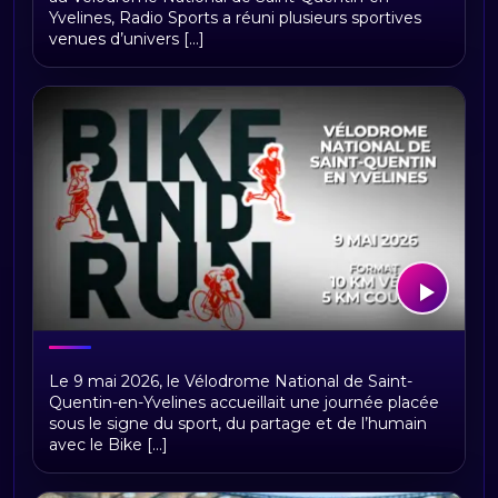
se libère au Bike & Run 2026 du
Yvelines, Radio Sports a réuni plusieurs sportives
Vélodrome National de Saint-Quentin-
venues d’univers [...]
en-Yvelines
Santé mentale, reconversion et
Le 9 mai 2026, le Vélodrome National de Saint-
résilience : la grande table ronde du
Quentin-en-Yvelines accueillait une journée placée
Bike & Run 2026 au Vélodrome
sous le signe du sport, du partage et de l’humain
National de Saint-Quentin-en-Yvelines
avec le Bike [...]