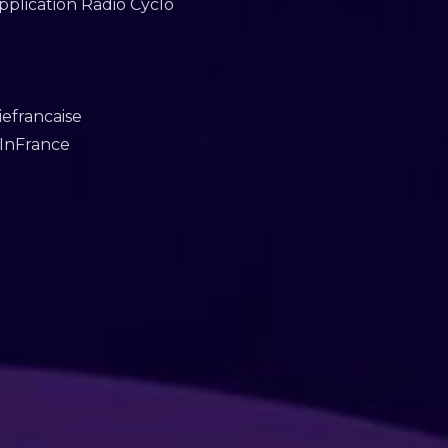
pplication Radio Cyclo
efrancaise
eInFrance