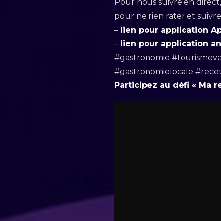
Pour nous suivre en direct,
pour ne rien rater et suivr
–
lien pour application A
–
lien pour application a
#gastronomie #tourismeve
#gastronomielocale #rece
Participez au défi « Ma 