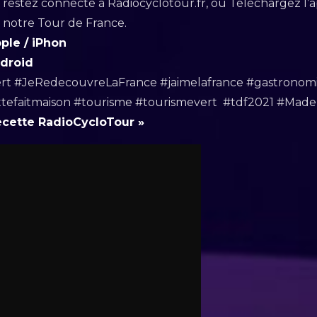
 restez connecté à Radiocyclotour.fr, ou Téléchargez l’a
e notre Tour de France.
pple / iPhon
ndroid
rt #JeRedecouvreLaFrance #jaimelafrance #gastronomi
ttefaitmaison #tourisme #tourismevert #tdf2021 #Mad
recette RadioCycloTour »