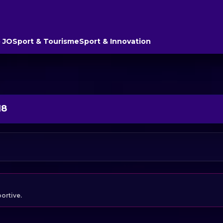
 JO
Sport & Tourisme
Sport & Innovation
18
portive.