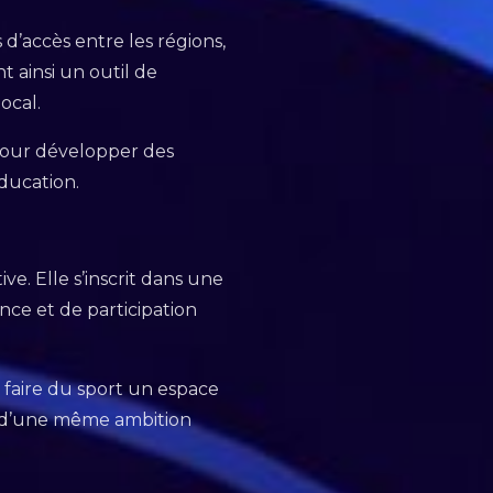
s d’accès entre les régions,
t ainsi un outil de
local.
 pour développer des
éducation.
ve. Elle s’inscrit dans une
ance et de participation
e faire du sport un espace
ur d’une même ambition