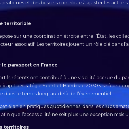
pratiques et des besoins contribue à ajuster les actions 
 territoriale
epose sur une coordination étroite entre l’État, les collecti
teur associatif. Les territoires jouent un rôle clé dans l
 le parasport en France
tifs récents ont contribué à une visibilité accrue du pa
dicap. La Stratégie Sport et Handicap 2030 vise à prol
tive dans le temps long, au-delà de l’événementiel.
 cet élan en pratiques quotidiennes, dans les clubs am
, afin que l’accessibilité ne soit plus une exception mais
 territoires