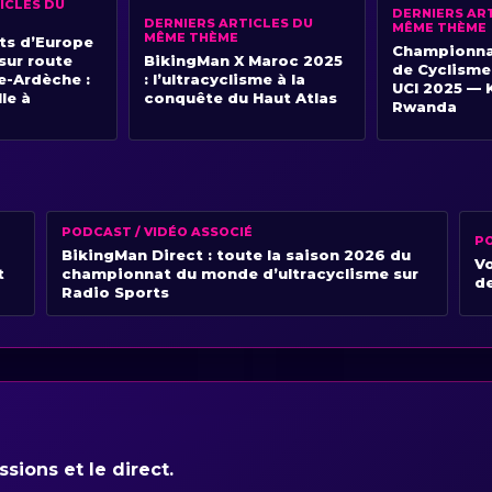
ICLES DU
DERNIERS AR
DERNIERS ARTICLES DU
MÊME THÈME
MÊME THÈME
s d’Europe
Championna
sur route
BikingMan X Maroc 2025
de Cyclisme
e-Ardèche :
: l’ultracyclisme à la
UCI 2025 — K
lle à
conquête du Haut Atlas
Rwanda
PODCAST / VIDÉO ASSOCIÉ
PO
BikingMan Direct : toute la saison 2026 du
Vo
t
championnat du monde d’ultracyclisme sur
de
Radio Sports
sions et le direct.