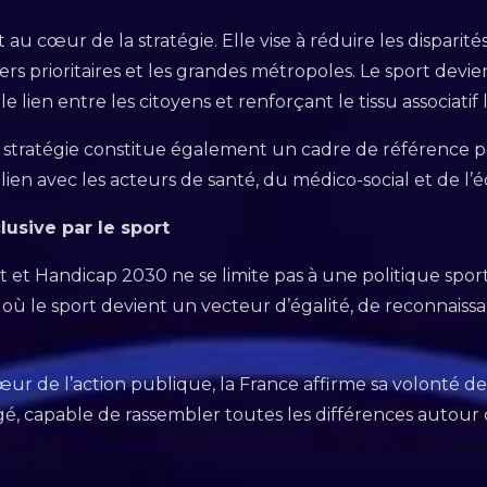
t au cœur de la stratégie. Elle vise à réduire les disparité
iers prioritaires et les grandes métropoles. Le sport devien
le lien entre les citoyens et renforçant le tissu associatif 
tte stratégie constitue également un cadre de référence
en lien avec les acteurs de santé, du médico-social et de l’
lusive par le sport
t et Handicap 2030 ne se limite pas à une politique sporti
é, où le sport devient un vecteur d’égalité, de reconnaiss
œur de l’action publique, la France affirme sa volonté d
agé, capable de rassembler toutes les différences auto