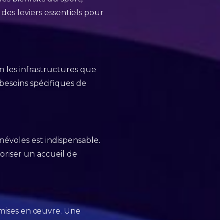
 des leviers essentiels pour
en les infrastructures que
x besoins spécifiques de
évoles est indispensable.
voriser un accueil de
 mises en œuvre. Une