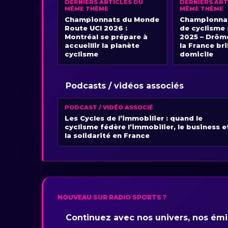
DERNIERS ARTICLES DU
DERNIERS ART
MÊME THÈME
MÊME THÈME
Championnats du Monde
Championnat
Route UCI 2026 :
de cyclisme 
Montréal se prépare à
2025 – Drôm
accueillir la planète
la France bri
cyclisme
domicile
Podcasts / vidéos associés
PODCAST / VIDÉO ASSOCIÉ
Les Cycles de l’immobilier : quand le
cyclisme fédère l’immobilier, le business e
la solidarité en France
NOUVEAU SUR RADIO SPORTS ?
Continuez avec nos univers, nos émis