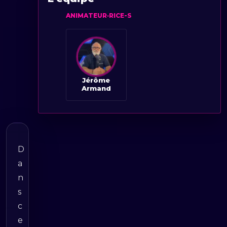
ANIMATEUR·RICE-S
Jérôme
Armand
D
a
n
s
c
e