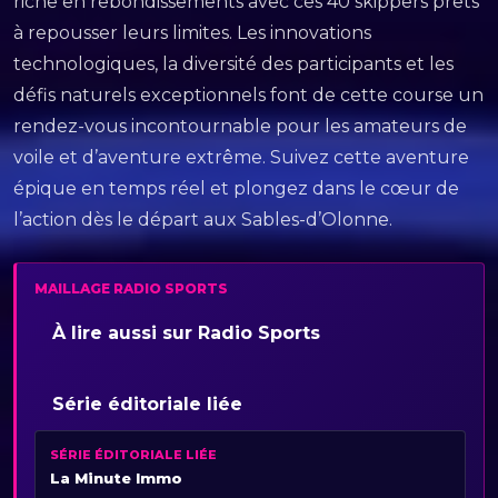
riche en rebondissements avec ces 40 skippers prêts
à repousser leurs limites. Les innovations
technologiques, la diversité des participants et les
défis naturels exceptionnels font de cette course un
rendez-vous incontournable pour les amateurs de
voile et d’aventure extrême. Suivez cette aventure
épique en temps réel et plongez dans le cœur de
l’action dès le départ aux Sables-d’Olonne.
MAILLAGE RADIO SPORTS
À lire aussi sur Radio Sports
Série éditoriale liée
SÉRIE ÉDITORIALE LIÉE
La Minute Immo