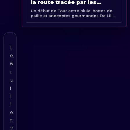
la route tracée par les
Départements de France
Un début de Tour entre pluie, bottes de
paille et anecdotes gourmandes De Lille
à Bayeux, en passant par Dunkerque,
Amiens et Caen, la première semaine du
Tour de France [...]
L
e
6
j
u
i
l
l
e
t
2