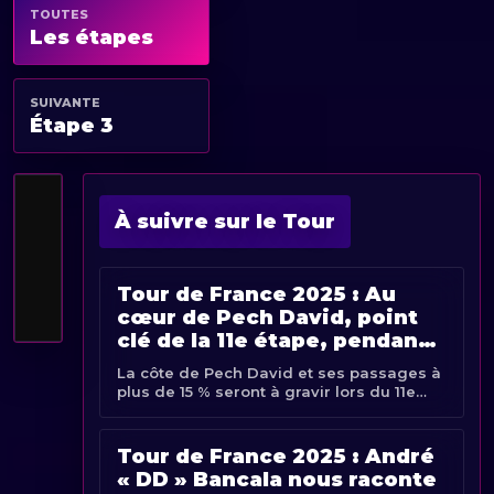
TOUTES
Les étapes
SUIVANTE
Étape 3
À suivre sur le Tour
Tour de France 2025 : Au
cœur de Pech David, point
clé de la 11e étape, pendant
la reconnaissance des
La côte de Pech David et ses passages à
coureurs
plus de 15 % seront à gravir lors du 11e
acte de la Grande Boucle. À la veille de
l’étape, favoris et sprinteurs ont reconnu
cette [...]
Tour de France 2025 : André
« DD » Bancala nous raconte