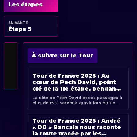
Les étapes
SUIVANTE
Étape 5
À suivre sur le Tour
Tour de France 2025 : Au
cœur de Pech David, point
clé de la 11e étape, pendant
la reconnaissance des
La côte de Pech David et ses passages à
coureurs
plus de 15 % seront à gravir lors du 11e
acte de la Grande Boucle. À la veille de
l’étape, favoris et sprinteurs ont reconnu
cette [...]
Tour de France 2025 : André
« DD » Bancala nous raconte
la route tracée par les