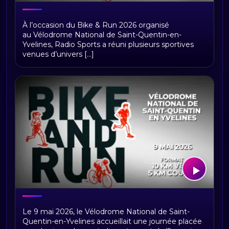
Sport féminin, réseaux sociaux et
À l’occasion du Bike & Run 2026 organisé
violences psychologiques : la parole
au Vélodrome National de Saint-Quentin-en-
se libère au Bike & Run 2026 du
Yvelines, Radio Sports a réuni plusieurs sportives
Vélodrome National de Saint-Quentin-
venues d’univers [...]
en-Yvelines
Santé mentale, reconversion et
Le 9 mai 2026, le Vélodrome National de Saint-
résilience : la grande table ronde du
Quentin-en-Yvelines accueillait une journée placée
Bike & Run 2026 au Vélodrome